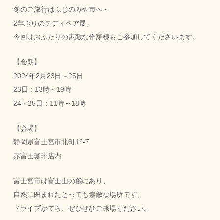
冬のご旅行はふじのみや市へ～
2
年ぶりのテディベア展、
今回はおふたりの素敵な作家様もご参加してくださいます
。
【会期】
2024
年
2
月
23
日～
25
日
23
日：
13
時～
19
時
24・25
日：
11
時～
18
時
【会場】
静岡県富士宮市北町
19-7
赤富士珈琲店内
富士宮市は富士山の麓にあり、
自然に囲まれたとっても素敵な場所です
。
ドライブがてら、ぜひぜひご来場ください
。